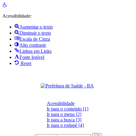
Open
toolbar
Acessibilidade:
Aumentar o texto
Diminuir o texto
Escala de Cinza
Alto contraste
Linhas em Links
Fonte legível
Reset
Acessibilidade
Ir para o conteúdo [1]
Ir para o menu [2]
Ir para a busca [3]
Ir para o rodapé [4]