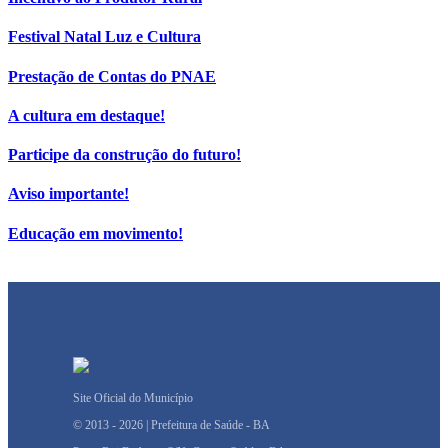
Festival Natal Luz e Cultura
Prestação de Contas do PNAE
A cultura em destaque!
Participe da construção do futuro!
Aviso importante!
Educação em movimento!
Site Oficial do Município
© 2013 - 2026 | Prefeitura de Saúde - BA